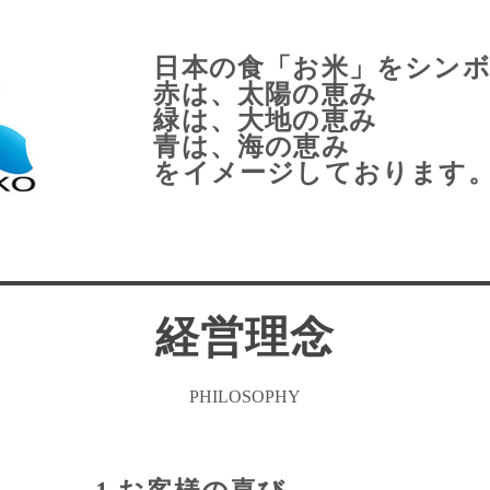
日本の食「お米」をシン
赤は、太陽の恵み
緑は、大地の恵み
青は、海の恵み
をイメージしております
経営理念
PHILOSOPHY