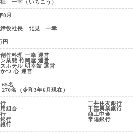
会社 一幸（いちこう）
年8月
取締役社長 北見 一幸
0万円
創作料理 一幸 運営
ン業態 竹岡屋 運営
スホテル 明幸館 運営
かつ 心 運営
 65名
 270名（令和3年6月現在）
銀行
三井住友銀行
信用組合
千葉興業銀行
銀行
商工中金
ほ銀行
常陽銀行
な銀行