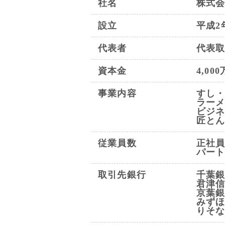
社名
株式
設立
平成2
代表者
代表
資本金
4,00
事業内容
すし・
ラーメ
ビジネ
匠とん
従業員数
正社員
パート
取引先銀行
千葉
君津
京葉
みず
りそ