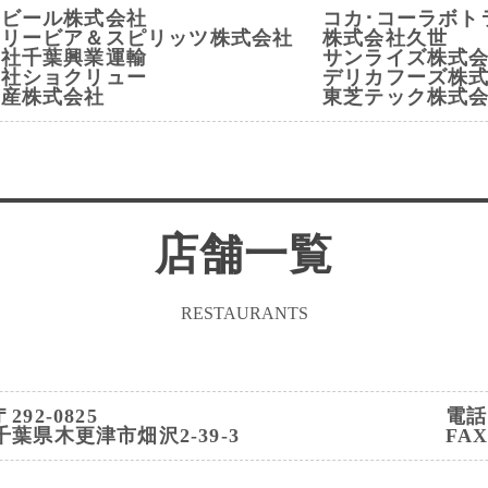
ヒビール株式会社
コカ･コーラボト
トリービア＆スピリッツ株式会社
株式会社久世
会社千葉興業運輸
サンライズ株式
会社ショクリュー
デリカフーズ株
水産株式会社
東芝テック株式
店舗一覧
RESTAURANTS
〒292-0825
電話 
千葉県木更津市畑沢2-39-3
FAX