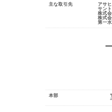
主な取引先
アサ
サン
株式
株式
第一
本部